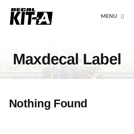
Skip
to
MENU
content
Beranda
Maxdecal Label
Katalog
Pembayaran
Nothing Found
Pricelist