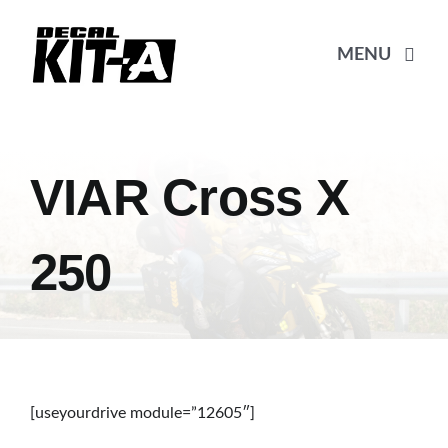
Skip
to
MENU
content
Beranda
VIAR Cross X
Katalog
250
Pembayaran
Pricelist
[useyourdrive module=”12605″]