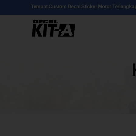
Skip
Tempat Custom Decal Sticker Motor Terlengka
to
content