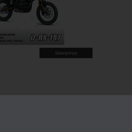
Selanjutnya
ia Sosial
Marketplace
ok
Tokopedia