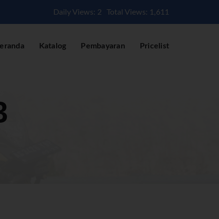
Daily Views: 2
Total Views: 1,611
eranda
Katalog
Pembayaran
Pricelist
3