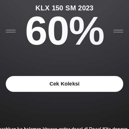
KLX 150 SM 2023
60%
Cek Koleksi
arahkan ke halaman khusus order decal di Decal Kita dengan