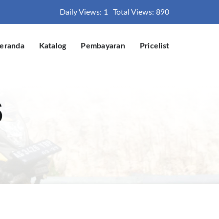
Daily Views: 1
Total Views: 890
eranda
Katalog
Pembayaran
Pricelist
6