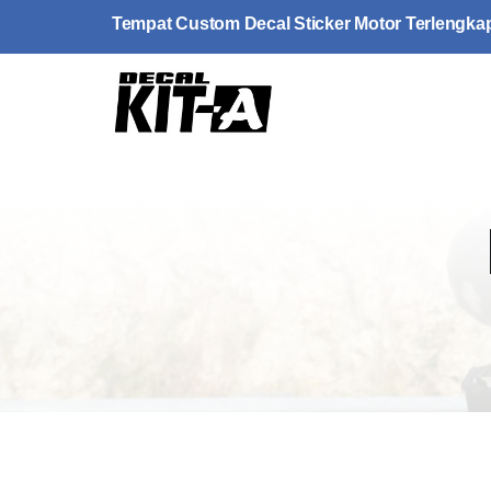
Skip
Tempat Custom Decal Sticker Motor Terlengka
to
content