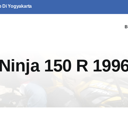
p Di Yogyakarta
B
Ninja 150 R 199